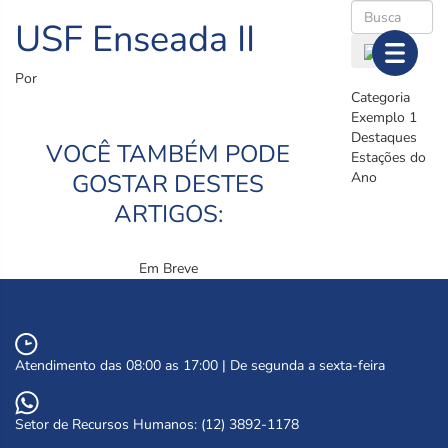
USF Enseada II
Por
Categoria
Exemplo 1
Destaques
VOCÊ TAMBÉM PODE
Estações do
GOSTAR DESTES
Ano
ARTIGOS:
Em Breve
Atendimento das 08:00 as 17:00 | De segunda a sexta-feira
Setor de Recursos Humanos: (12) 3892-1178