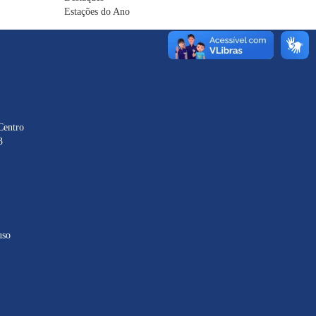
Estações do Ano
Centro
3
uso