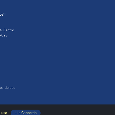
1084
4, Centro
8-623
os de uso
e uso
Li e Concordo