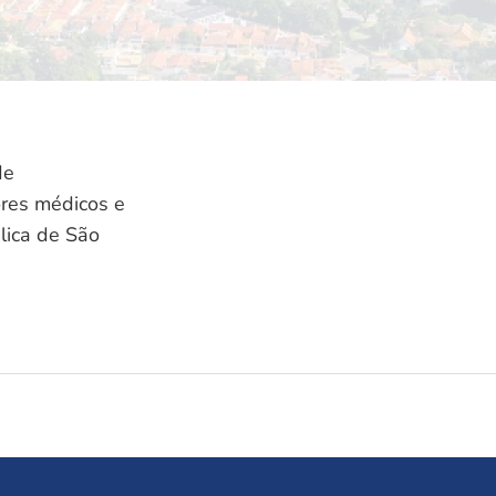
de
ores médicos e
lica de São
.