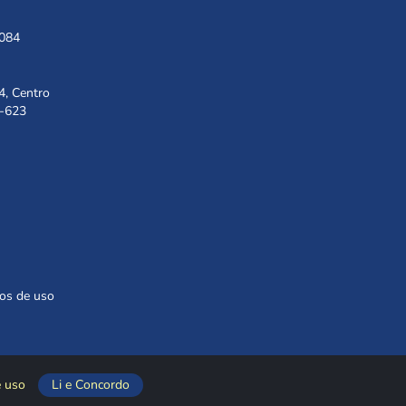
1084
4, Centro
8-623
os de uso
e uso
Li e Concordo