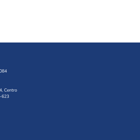
1084
4, Centro
8-623